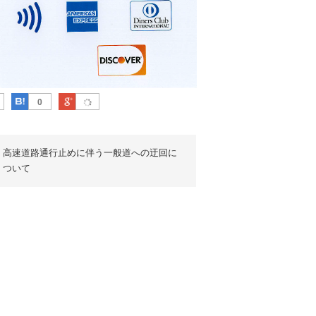
cebook
はてなブックマーク
Google Plus
0
高速道路通行止めに伴う一般道への迂回に
ついて