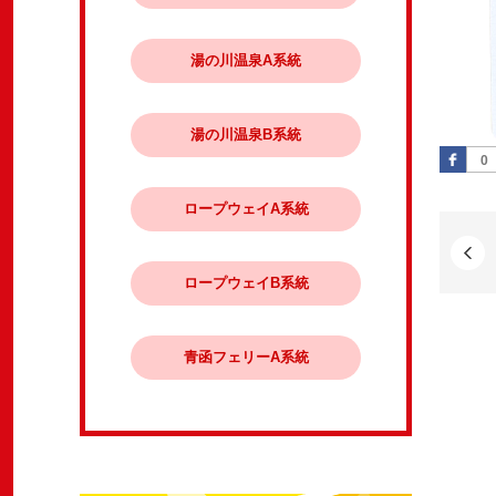
湯の川温泉A系統
湯の川温泉B系統
Fa
0
ロープウェイA系統
ロープウェイB系統
青函フェリーA系統