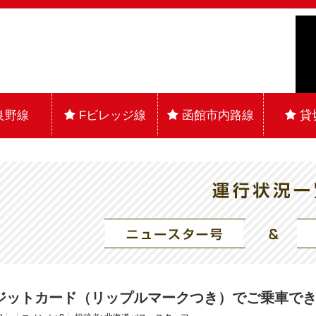
良野線
Fビレッジ線
函館市内路線
貸
ジットカード（リップルマークつき）でご乗車で