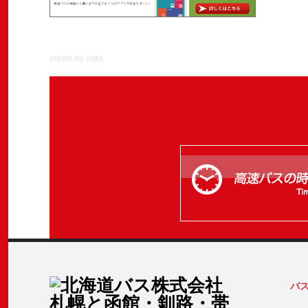
create by coks
バ