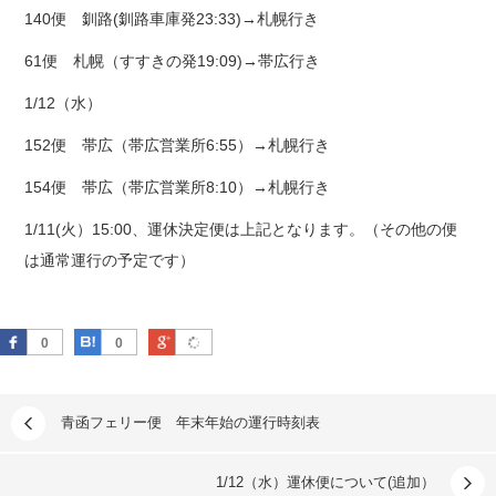
140便 釧路(釧路車庫発23:33)→札幌行き
61便 札幌（すすきの発19:09)→帯広行き
1/12（水）
152便 帯広（帯広営業所6:55）→札幌行き
154便 帯広（帯広営業所8:10）→札幌行き
1/11(火）15:00、運休決定便は上記となります。（その他の便
は通常運行の予定です）
Facebook
はてなブックマーク
Google Plus
0
0
青函フェリー便 年末年始の運行時刻表
1/12（水）運休便について(追加）